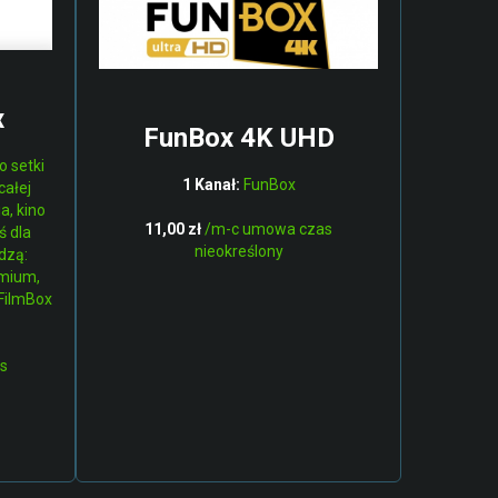
x
FunBox 4K UHD
o setki
1 Kanał:
FunBox
całej
a, kino
11,00 zł
/m-c umowa czas
ś dla
nieokreślony
dzą:
emium,
 FilmBox
s