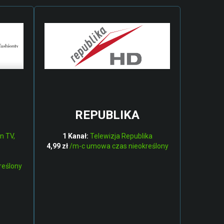
REPUBLIKA
n TV,
1 Kanał:
Telewizja Republika
4,99 zł
/m-c umowa czas nieokreślony
reślony