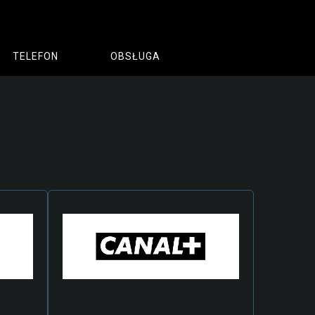
TELEFON
OBSŁUGA
ia
miny I Pliki
EGULAMIN PRESTIŻ HD, MAX HD
azek
eklaracja Na Światłowód
ennik Połączeń Telefonicznych VOIP
ennik Usług
miany PKE
egulamin Świadczenia Usług MAXNET
elefony Strefy Międzynarodowe
olityka Prywatności - RODO
egulamin Świadczenia Usług