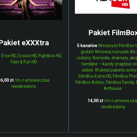
Pakiet FilmBo
Pakiet eXXXtra
5 kanałów
filmowych FilmBox t
godzin filmowej rozrywki dla 
:
Erox HD, Eroxxx HD, Fightbox HD,
rodziny. Komedie, dramaty, akcj
Fast & Fun HD
familijne – każdy znajdzie co
siebie. W skład pakietu wcho
FilmBox Extra HD, FilmBox Pr
6,00 zł
/m-c umowa czas
FilmBox Action, FilmBox Family,
nieokreślony
Arthouse.
14,00 zł
/m-c umowa cza
nieokreślony