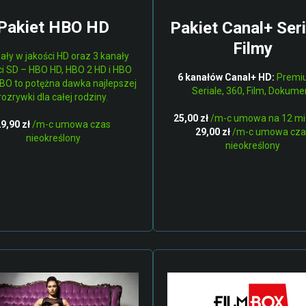
R
Pakiet HBO HD
Pakiet Canal+ Seri
A
Filmy
ały w jakości HD oraz 3 kanały
ci SD – HBO HD, HBO 2 HD i HBO
6 kanałów
Canal+ HD:
Premiu
HBO to potężna dawka najlepszej
Seriale, 360, Film, Dokume
rozrywki dla całej rodziny.
25,00 zł
/m-c umowa na 12 mi
9,90 zł
/m-c umowa czas
29,00 zł
/m-c umowa cza
nieokreślony
nieokreślony