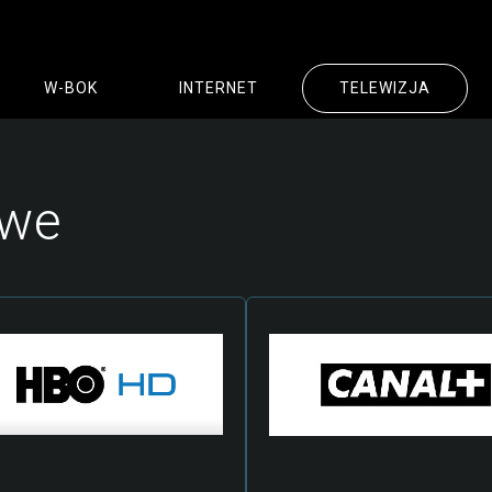
W-BOK
INTERNET
TELEWIZJA
! PROMOCJE
Pakiet Luz HD
Histor
owe
Internet
Pakiet KOMFORT+ HD
Regula
R
Światłowodowy
Pakiet PRESTIŻ HD
Obowi
D
Internet
Pakiet MAX HD
C
Bezprzewodowy
Dekoder
C
FAQs
Multiroom
Z
Zaufali Nam
Pakiety Dodatkowe
R
Jakość Monitorowana
T
Blog
P
R