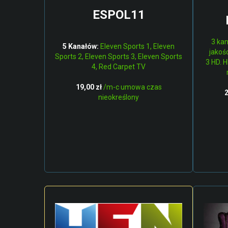
ESPOL11
3 kan
5 Kanałów:
Eleven Sports 1, Eleven
jakoś
Sports 2, Eleven Sports 3, Eleven Sports
3 HD. 
4, Red Carpet TV
19,00 zł
/m-c umowa czas
2
nieokreślony