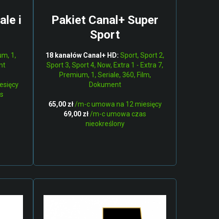
egulamin Telefoni VOIP
ale i
Pakiet Canal+ Super
rchiwalne
Sport
Reg.Przyspiesz Z Nami W 3
Reg.Przyspiesz Z Nami W 5G
m, 1,
18 kanałów Canal+ HD:
Sport, Sport 2,
Reg.Przyspiesz Z Nami W 5G 2
nt
Sport 3, Sport 4, Now, Extra 1 - Extra 7,
Premium, 1, Seriale, 360, Film,
Reg.Przyspiesz Z Nami -
esięcy
Dokument
Światłowód
s
Reg. Przyspiesz Z Nami W 5G 3
65,00 zł
/m-c umowa na 12 miesięcy
69,00 zł
/m-c umowa czas
Reg. Przyspiesz Z Nami
nieokreślony
Światłowodami