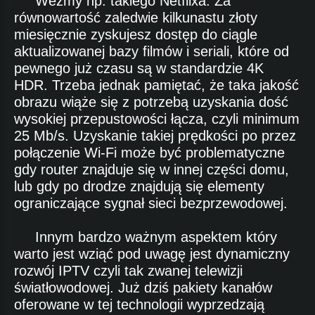
Weźmy np. takiego Netflixa. Za
równowartość zaledwie kilkunastu złoty
miesięcznie zyskujesz dostęp do ciągle
aktualizowanej bazy filmów i seriali, które od
pewnego już czasu są w standardzie 4K
HDR. Trzeba jednak pamiętać, że taka jakość
obrazu wiąże się z potrzebą uzyskania dość
wysokiej przepustowości łącza, czyli minimum
25 Mb/s. Uzyskanie takiej prędkości po przez
połączenie Wi-Fi może być problematyczne
gdy router znajduje się w innej części domu,
lub gdy po drodze znajdują się elementy
ograniczające sygnał sieci bezprzewodowej.
Innym bardzo ważnym aspektem który
warto jest wziąć pod uwagę jest dynamiczny
rozwój IPTV czyli tak zwanej telewizji
światłowodowej. Już dziś pakiety kanałów
oferowane w tej technologii wyprzedzają